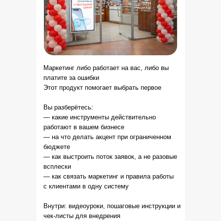
Маркетинг либо работает на вас, либо вы
платите за ошибки
Этот продукт помогает выбрать первое
idamaster.ru
Вы разберётесь:
— какие инструменты действительно
+7 (921) 293 06-69
работают в вашем бизнесе
Политика конфиденциальности и обработки
— на что делать акцент при ограниченном
персональных данных
бюджете
Публичная офферта
— как выстроить поток заявок, а не разовые
всплески
Мы используем cookie, чтобы улучшить ваше
взаимодействие с сайтом
— как связать маркетинг и правила работы
с клиентами в одну систему
2026
Внутри: видеоуроки, пошаговые инструкции и
чек-листы для внедрения