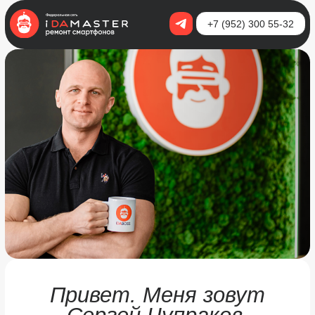
+7 (952) 300 55-32
Привет. Меня зовут
Сергей Чупраков,
я основатель франшизы
iDAMASTER
Здесь я собрал все образовательные
продукты iDAMASTER и практические
инструменты, которые мы используем
в бизнесе и передаём партнёрам